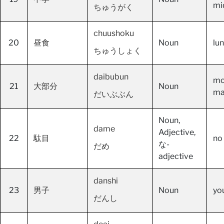
mi
ちゅうがく
chuushoku
20
昼食
Noun
lu
ちゅうしょく
daibubun
mos
21
大部分
Noun
ma
だいぶぶん
Noun,
dame
Adjective,
22
駄目
no
な-
だめ
adjective
danshi
23
男子
Noun
yo
だんし