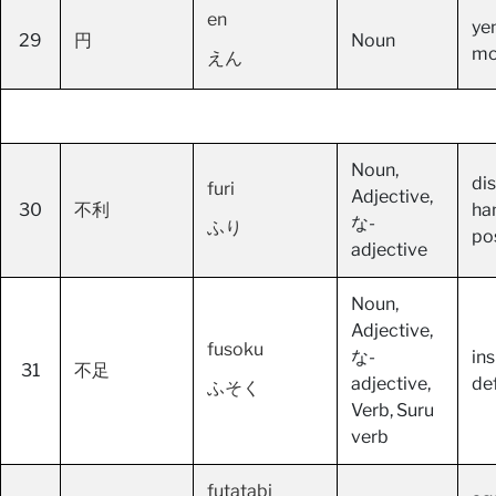
en
ye
29
円
Noun
mon
えん
Noun,
di
furi
Adjective,
30
不利
ha
な-
ふり
po
adjective
Noun,
Adjective,
fusoku
な-
ins
31
不足
adjective,
def
ふそく
Verb, Suru
verb
futatabi