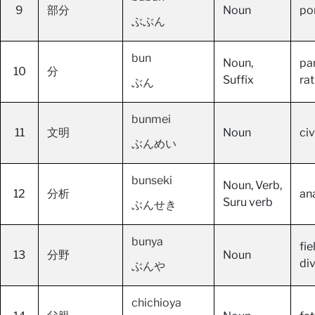
9
部分
Noun
por
ぶぶん
bun
Noun,
pa
10
分
Suffix
rat
ぶん
bunmei
11
文明
Noun
civ
ぶんめい
bunseki
Noun, Verb,
12
分析
an
Suru verb
ぶんせき
bunya
fie
13
分野
Noun
div
ぶんや
chichioya