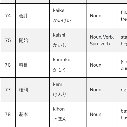
kaikei
fi
74
会計
Noun
tre
かいけい
kaishi
Noun, Verb,
st
75
開始
Suru verb
beg
かいし
kamoku
(sc
76
科目
Noun
cu
かもく
kenri
77
権利
Noun
rig
けんり
kihon
ba
78
基本
Noun
ba
きほん