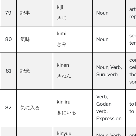
kiji
art
79
記事
Noun
re
きじ
kimi
sen
80
気味
Noun
te
きみ
co
kinen
Noun, Verb,
ce
81
記念
Suru verb
th
きねん
so
Verb,
kiniiru
Godan
to 
82
気に入る
verb,
to
きにいる
Expression
kinyuu
Noun, Verb,
ent