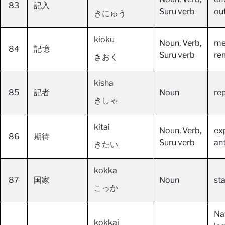
83
記入
Suru verb
ou
きにゅう
kioku
Noun, Verb,
me
84
記憶
Suru verb
re
きおく
kisha
85
記者
Noun
rep
きしゃ
kitai
Noun, Verb,
ex
86
期待
Suru verb
an
きたい
kokka
87
国家
Noun
sta
こっか
Nat
kokkai