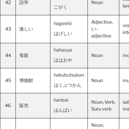
42
語学
Noun
lan
ごがく
Adjective,
hageshii
vi
43
激しい
い-
in
はげしい
adjective
hahaoya
44
母親
Noun
mo
ははおや
hakubutsukan
45
博物館
Noun
mu
はくぶつかん
hanbai
Noun, Verb,
sal
46
販売
Suru verb
ma
はんばい
Noun,