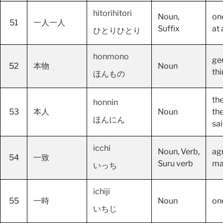
hitorihitori
Noun,
on
51
一人一人
Suffix
at 
ひとりひとり
honmono
gen
52
本物
Noun
thi
ほんもの
the
honnin
53
本人
Noun
th
ほんにん
sa
icchi
Noun, Verb,
ag
54
一致
Suru verb
ma
いっち
ichiji
55
一時
Noun
on
いちじ