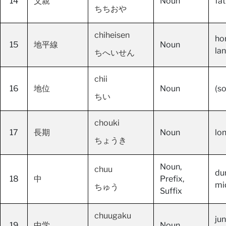
14
父親
Noun
fa
ちちおや
chiheisen
hor
15
地平線
Noun
lan
ちへいせん
chii
16
地位
Noun
(so
ちい
chouki
17
長期
Noun
lo
ちょうき
Noun,
chuu
du
18
中
Prefix,
mi
ちゅう
Suffix
chuugaku
jun
19
中学
Noun