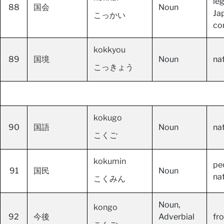
le
88
国会
Noun
Ja
こっかい
co
kokkyou
89
国境
Noun
na
こっきょう
kokugo
90
国語
Noun
na
こくご
kokumin
peo
91
国民
Noun
nat
こくみん
Noun,
kongo
92
今後
Adverbial
fr