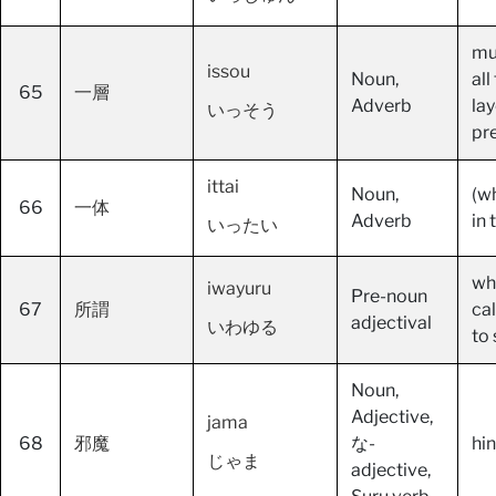
mu
issou
Noun,
all
65
一層
Adverb
lay
いっそう
pre
ittai
Noun,
(wh
66
一体
Adverb
in 
いったい
wha
iwayuru
Pre-noun
67
所謂
cal
adjectival
いわゆる
to 
Noun,
Adjective,
jama
68
邪魔
な-
hi
じゃま
adjective,