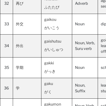
ag
32
再び
Adverb
se
ふたたび
gaikou
33
外交
Noun
di
がいこう
goi
gaishutsu
Noun, Verb,
34
外出
le
Suru verb
がいしゅつ
off
gakki
35
学期
Noun
sc
がっき
gaku
Noun,
lea
36
学
Suffix
st
がく
gakumon
Noun, Verb,
sch