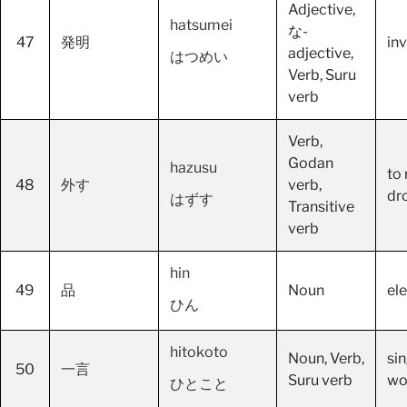
Adjective,
hatsumei
な-
47
発明
in
adjective,
はつめい
Verb, Suru
verb
Verb,
Godan
hazusu
to
48
外す
verb,
dr
はずす
Transitive
verb
hin
49
品
Noun
ele
ひん
hitokoto
Noun, Verb,
si
50
一言
Suru verb
wo
ひとこと