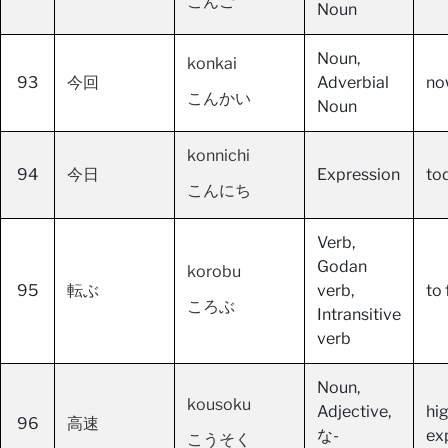
こんご
Noun
Noun,
konkai
93
今回
Adverbial
now
こんかい
Noun
konnichi
94
今日
Expression
tod
こんにち
Verb,
Godan
korobu
95
転ぶ
verb,
to 
ころぶ
Intransitive
verb
Noun,
kousoku
Adjective,
hi
96
高速
な-
ex
こうそく