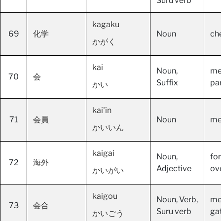
Suru verb
kagaku
69
化学
Noun
ch
かがく
kai
Noun,
me
70
会
Suffix
par
かい
kai'in
71
会員
Noun
me
かいいん
kaigai
Noun,
fo
72
海外
Adjective
ov
かいがい
kaigou
Noun, Verb,
me
73
会合
Suru verb
ga
かいごう