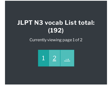
JLPT N3 vocab List total:
(192)
Currently viewing page 1 of 2
1
2
→