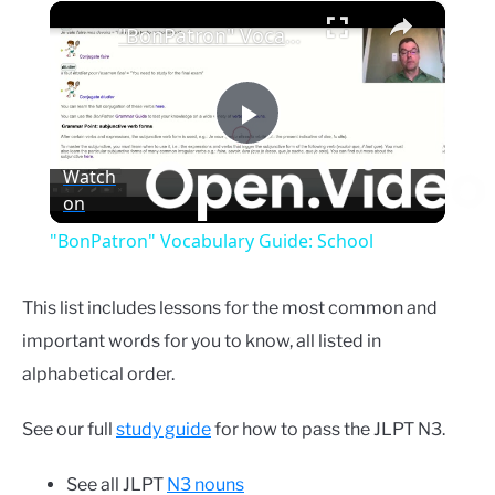
×
Play
Unmute
Fullscreen
"BonPatron" Vocabulary Guide: School
Play
Watch
on
Video
"BonPatron" Vocabulary Guide: School
This list includes lessons for the most common and
important words for you to know, all listed in
alphabetical order.
See our full
study guide
for how to pass the JLPT N3.
See all JLPT
N3 nouns