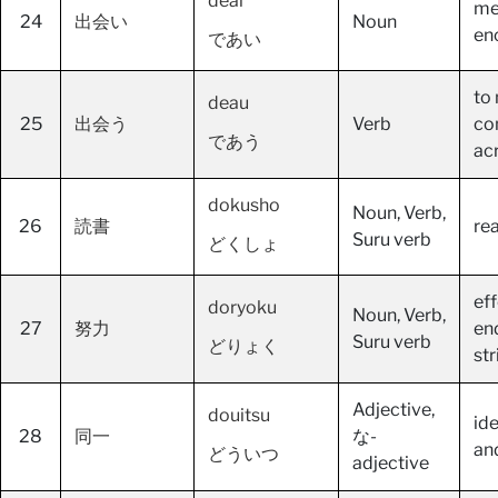
deai
me
24
出会い
Noun
en
であい
to
deau
25
出会う
Verb
co
であう
ac
dokusho
Noun, Verb,
26
読書
re
Suru verb
どくしょ
eff
doryoku
Noun, Verb,
27
努力
en
Suru verb
どりょく
str
Adjective,
douitsu
id
28
同一
な-
an
どういつ
adjective