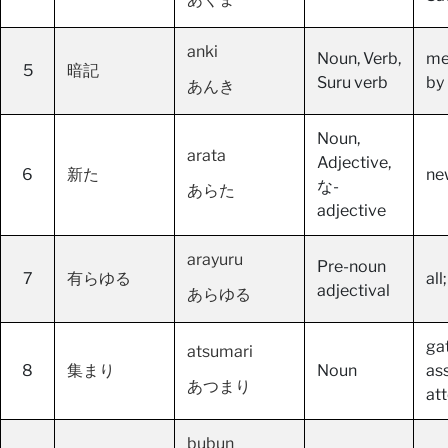
anki
Noun, Verb,
me
5
暗記
Suru verb
by
あんき
Noun,
arata
Adjective,
6
新た
new
な-
あらた
adjective
arayuru
Pre-noun
7
有らゆる
all
adjectival
あらゆる
ga
atsumari
8
集まり
Noun
as
あつまり
at
bubun