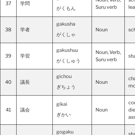
37
学問
Suru verb
le
がくもん
gakusha
38
学者
Noun
sc
がくしゃ
gakushuu
Noun, Verb,
39
学習
stu
Suru verb
がくしゅう
gichou
ch
40
議長
Noun
mo
ぎちょう
co
gikai
41
議会
Noun
die
ぎかい
as
gogaku
stu