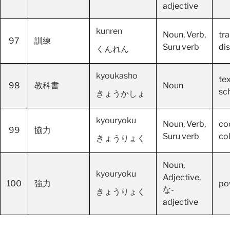
adjective
kunren
Noun, Verb,
tra
97
訓練
Suru verb
dis
くんれん
kyoukasho
te
98
教科書
Noun
sc
きょうかしょ
kyouryoku
Noun, Verb,
co
99
協力
Suru verb
co
きょうりょく
Noun,
kyouryoku
Adjective,
100
強力
po
な-
きょうりょく
adjective