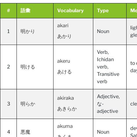
#
語彙
Vocabulary
Type
Me
akari
lig
1
明かり
Noun
gl
あかり
Verb,
Ichidan
akeru
to
2
明ける
verb,
da
あける
Transitive
verb
Adjective,
akiraka
3
明らか
な-
cl
あきらか
adjective
akuma
dev
4
悪魔
Noun
Sa
あくま