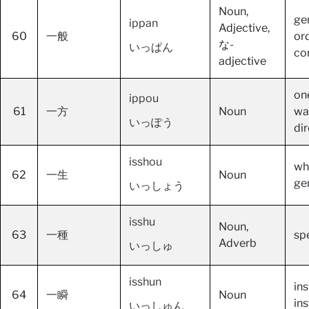
Noun,
gen
ippan
Adjective,
60
一般
or
な-
いっぱん
c
adjective
one
ippou
61
一方
Noun
wa
いっぽう
di
isshou
who
62
一生
Noun
ge
いっしょう
isshu
Noun,
63
一種
spe
Adverb
いっしゅ
isshun
in
64
一瞬
Noun
ins
いっしゅん