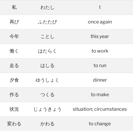
私
わたし
I
再び
ふたたび
once again
今年
ことし
this year
働く
はたらく
to work
走る
はしる
to run
夕食
ゆうしょく
dinner
作る
つくる
to make
状況
じょうきょう
situation; circumstances
変わる
かわる
to change