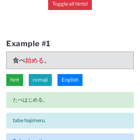
Toggle all hints!
Example #1
食べ
始める
。
hint
romaji
English
たべはじめる。
tabe hajimeru.