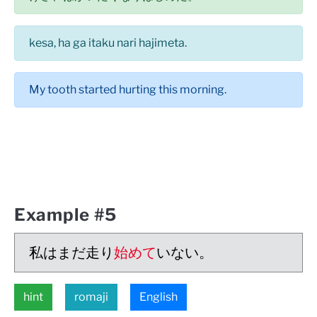
kesa, ha ga itaku nari hajimeta.
My tooth started hurting this morning.
Example #5
私はまだ走り
始めて
いない。
hint
romaji
English