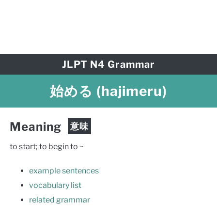
JLPT N4 Grammar
始める
(hajimeru)
Meaning
意味
to start; to begin to ~
example sentences
vocabulary list
related grammar