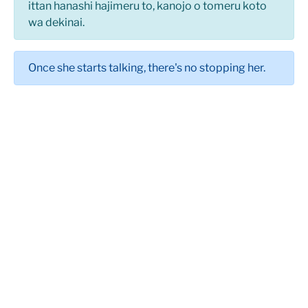
ittan hanashi hajimeru to, kanojo o tomeru koto
wa dekinai.
Once she starts talking, there's no stopping her.