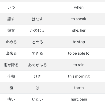
いつ
when
話す
はなす
to speak
彼女
かのじょ
she; her
止める
とめる
to stop
出来る
できる
to be able to
雨が降る
あめがふる
to rain
今朝
けさ
this morning
歯
は
tooth
痛い
いたい
hurt; pain