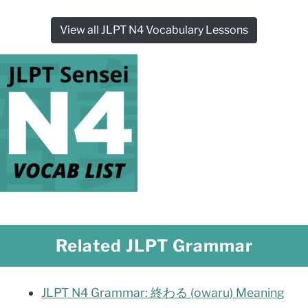
View all JLPT N4 Vocabulary Lessons
Related JLPT Grammar
JLPT N4 Grammar: 終わる (owaru) Meaning