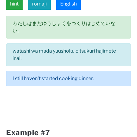
hint
romaji
English
わたしはまだゆうしょくをつくりはじめていな
い。
watashi wa mada yuushoku o tsukuri hajimete
inai.
I still haven't started cooking dinner.
Example #7