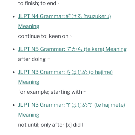
to finish; to end~
JLPT N4 Grammar: 続ける (tsuzukeru)
Meaning
continue to; keen on ~
JLPT N5 Grammar: てから (te kara) Meaning
after doing ~
JLPT N3 Grammar: をはじめ (o hajime)
Meaning
for example; starting with ~
JLPT N3 Grammar: てはじめて (te hajimete)
Meaning
not until; only after [x] did I