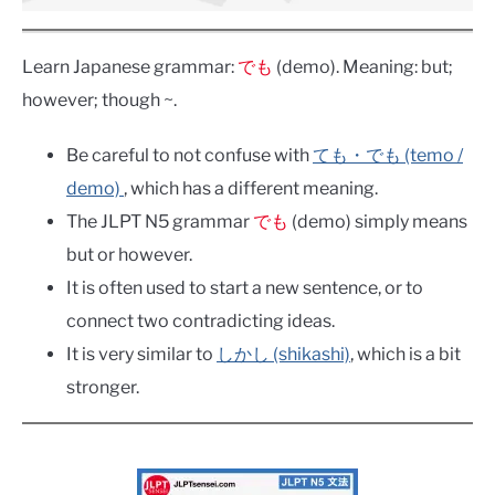
Learn Japanese grammar:
でも
(demo). Meaning: but;
however; though ~.
Be careful to not confuse with
ても・でも (temo /
demo)
, which has a different meaning.
The JLPT N5 grammar
でも
(demo) simply means
but or however.
It is often used to start a new sentence, or to
connect two contradicting ideas.
It is very similar to
しかし (shikashi)
, which is a bit
stronger.