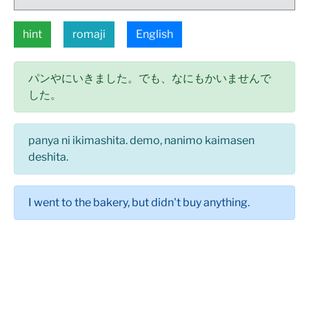
hint
romaji
English
パンやにいきました。でも、なにもかいませんで
した。
panya ni ikimashita. demo, nanimo kaimasen
deshita.
I went to the bakery, but didn't buy anything.