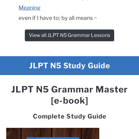
Meaning
even if I have to; by all means ~
View all JLPT N5 Grammar Lessons
JLPT N5 Study Guide
JLPT N5 Grammar Master
[e-book]
Complete Study Guide