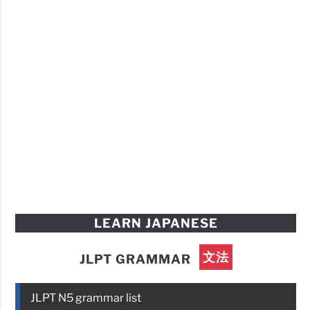
LEARN JAPANESE
文法
JLPT GRAMMAR
JLPT N5 grammar list