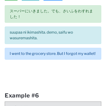
スーパーにいきました。でも、さいふをわすれま
した！
suupaa ni ikimashita. demo, saifu wo
wasuremashita.
I went to the grocery store. But I forgot my wallet!
Example #6