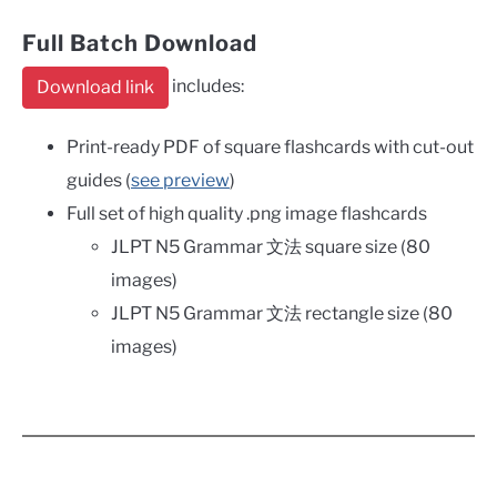
Full Batch Download
includes:
Download link
Print-ready PDF of square flashcards with cut-out
guides (
see preview
)
Full set of high quality .png image flashcards
JLPT N5 Grammar 文法 square size (80
images)
JLPT N5 Grammar 文法 rectangle size (80
images)