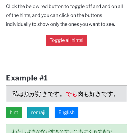
Click the below red button to toggle off and and on all
of the hints, and you can click on the buttons
individually to show only the ones you want to see.
Toggle all hints!
Example #1
私は魚が好きです。
でも
肉も好きです。
hint
romaji
English
わたしはさかながすきです。でもにくもすきで