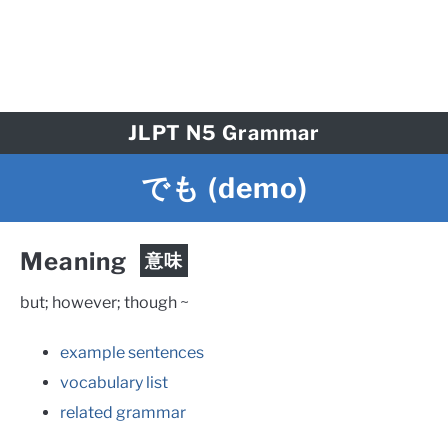
JLPT N5 Grammar
でも
(demo)
Meaning
意味
but; however; though ~
example sentences
vocabulary list
related grammar