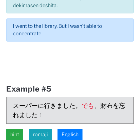
dekimasen deshita.
I went to the library. But I wasn't able to
concentrate.
Example #5
スーパーに行きました。
でも
、財布を忘
れました！
hint
romaji
English