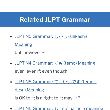
Related JLPT Grammar
JLPT N5 Grammar: しかし (shikashi)
Meaning
but; however ~
JLPT N4 Grammar: ても (temo) Meaning
even; even if; even though ~
JLPT N5 Grammar: てもいいです (temo ii
desu) Meaning
is OK to ~; is alright to ~; may I ~?
JLPT N5 Grammar: も (mo) particle meaning