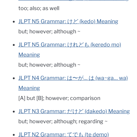
too; also; as well
JLPT N5 Grammar: けど (kedo) Meaning
but; however; although ~
JLPT N5 Grammar: けれども (keredo mo)
Meaning
but; however; although ~
JLPT N4 Grammar: は〜が… は (wa~ga… wa)
Meaning
[A] but [B]; however; comparison
JLPT N3 Grammar: だけど (dakedo) Meaning
but; however; although; regarding ~
JLPT N2 Grammar: てでも (te demo)