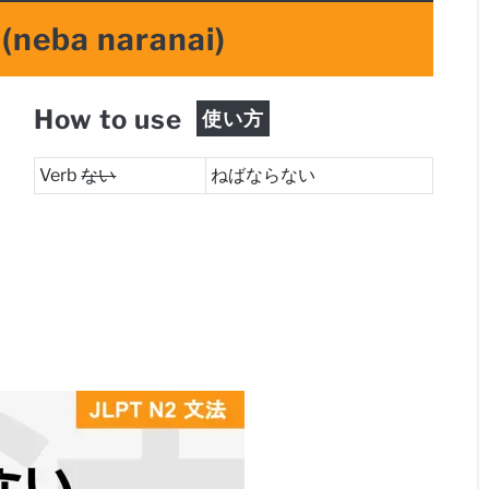
(neba naranai)
How to use
使い方
Verb
ない
ねばならない