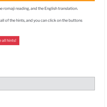
 romaji reading, and the English translation.
ll of the hints, and you can click on the buttons
 all hints!