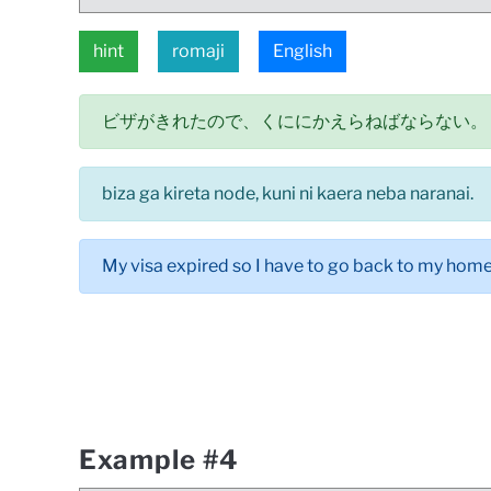
hint
romaji
English
ビザがきれたので、くににかえらねばならない。
biza ga kireta node, kuni ni kaera neba naranai.
My visa expired so I have to go back to my home
Example #4